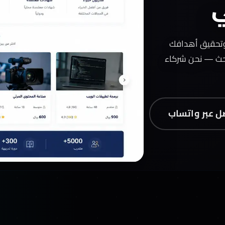
ي
وتحقيق أهدافك
لبحث — نحن شركاء
ل عبر واتساب