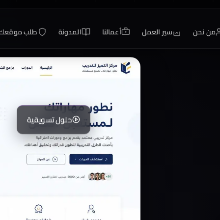
من نحن
سير العمل
أعمالنا
المدونة
طلب موقعك
حلول تسويقية