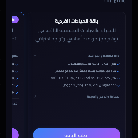
والميزانيات
باقة العيادات الفردية
باقة
الأكثر طلباً
للأطباء والعيادات المستقلة الراغبة في
للمجمع
توفير حجز مواعيد أساسي وتواجد احترافي
تحتاج لإ
إدارة العيادة والمواعيد
نظام الحجز ال
عرض السيرة الذاتية للطبيب والتخصصات
نظام حجز مت
نظام حجز مواعيد بسيط ومباشر عبر نموذج مخصص
لوحة تحكم خ
عرض خدمات العيادة، أوقات العمل والأسئلة الشائعة
إرسال رسائل 
صفحة تواصل تفاعلية مع ربط خريطة جوجل
دعم كامل للغ
عرض تفصيلي 
الحماية والدعم والسرعة
الأمان الفائق
اطلب الباقة