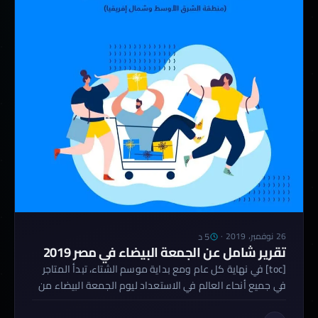
5 د
26 نوفمبر، 2019
·
تقرير شامل عن الجمعة البيضاء في مصر 2019
[toc] في نهاية كل عام ومع بداية موسم الشتاء، تبدأ المتاجر
في جميع أنحاء العالم في الاستعداد ليوم الجمعة البيضاء من
بداية شهر نوفمبر؛ حيث تخّفض فيه أسعار منتجاتها إلى حد كبير
في مختلف القطاعات والصناعات لجذب الكثير من المستهلكين،