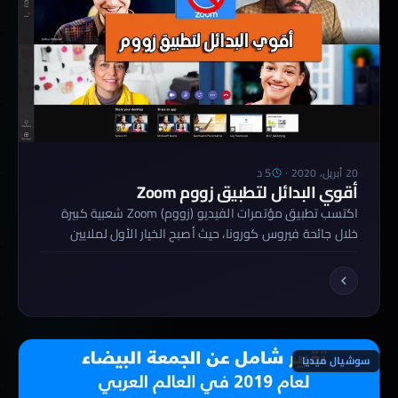
5 د
20 أبريل، 2020
·
أقوي البدائل لتطبيق زووم Zoom
اكتسب تطبيق مؤتمرات الفيديو (زووم) Zoom شعبية كبيرة
خلال جائحة فيروس كورونا، حيث أصبح الخيار الأول لملايين
الأشخاص الذين يعملون ويدرسون من المنزل خلال هذه الفترة،
ولكن هذا الانتشار السريع كان سببًا في الكشف عن الكثير من
نقاط الضعف فيه؛ مما يشكل تهديدًا خطيرًا لأمان وخصوصية
مستخدميه. كشفت التقارير عن الكثير من نقاط الضعف في […]
سوشيال ميديا