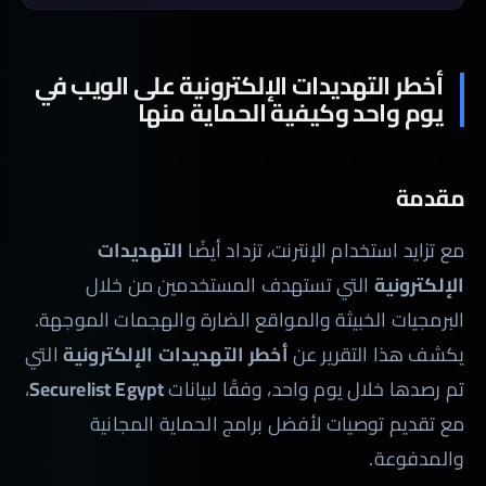
7. Trojan-Ransom.Win32.Phds.a – نسبة الانتشار: 5.00%
8. Trojan-Ransom.Win32.Blocker.gen – نسبة الانتشار:
3.33%
أخطر التهديدات الإلكترونية على الويب في
9. Trojan-Ransom.Win32.Blocker.mvxa – نسبة الانتشار:
يوم واحد وكيفية الحماية منها
3.33%
10. Trojan-Ransom.MSIL.Blocker.gen – نسبة الانتشار:
3.33%
مقدمة
كيفية الحماية من هجمات الفدية؟
1. استخدام برامج مكافحة الفيروسات القوية
مع تزايد استخدام الإنترنت، تزداد أيضًا
التهديدات
2. الاحتفاظ بنسخ احتياطية من الملفات
الإلكترونية
التي تستهدف المستخدمين من خلال
3. تحديث النظام والبرامج بانتظام
البرمجيات الخبيثة والمواقع الضارة والهجمات الموجهة.
4. عدم تحميل الملفات المشبوهة
يكشف هذا التقرير عن
أخطر التهديدات الإلكترونية
التي
5. تفعيل ميزة الحماية من الفدية في Windows
تم رصدها خلال يوم واحد، وفقًا لبيانات
Securelist Egypt
،
أخطر البرمجيات الخبيثة المنتشرة على الويب
مع تقديم توصيات لأفضل برامج الحماية المجانية
1. Trojan.PDF.Badur.gen – نسبة الانتشار: 29.86%
والمدفوعة.
2. Exploit.Multi.Desert.gen – نسبة الانتشار: 13.48%