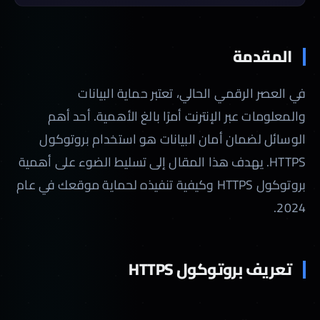
تحديث الروابط الداخلية
إعادة توجيه الزوار إلى HTTPS
اختبار وتأكيد الأمان
المقدمة
التحديات والتوصيات
في العصر الرقمي الحالي، تعتبر حماية البيانات
التعامل مع الشهادات المنتهية الصلاحية
التحديث المستمر للتقنيات
والمعلومات عبر الإنترنت أمرًا بالغ الأهمية. أحد أهم
التوعية المستمرة
الوسائل لضمان أمان البيانات هو استخدام بروتوكول
أدوات مجانية لإضافة شهادة SSL لموقعك
HTTPS. يهدف هذا المقال إلى تسليط الضوء على أهمية
1. Let’s Encrypt
بروتوكول HTTPS وكيفية تنفيذه لحماية موقعك في عام
2. Cloudflare
2024.
3. ZeroSSL
4. SSL For Free
5. FreeSSL.org
تعريف بروتوكول HTTPS
الخاتمة