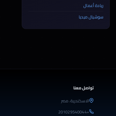
ريادة أعمال
سوشيال ميديا
تواصل معنا
الاسكندرية، مصر
+201029540044