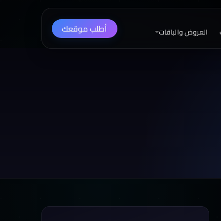
أطلب موقعك
العروض والباقات