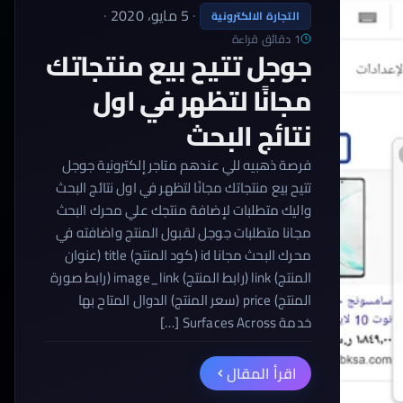
·
5 مايو، 2020
·
التجارة الالكترونية
1 دقائق قراءة
جوجل تتيح بيع منتجاتك
مجانًا لتظهر في اول
نتائج البحث
فرصة ذهبيه للي عندهم متاجر إلكترونية جوجل
تتيح بيع منتجاتك مجانًا لتظهر في اول نتائج البحث
واليك متطلبات لإضافة منتجك علي محرك البحث
مجانا متطلبات جوجل لقبول المنتج واضافته في
محرك البحث مجانا id (كود المنتج) title (عنوان
المنتج) link (رابط المنتج) image_link (رابط صورة
المنتج) price (سعر المنتج) الدوال المتاح بها
خدمة Surfaces Across […]
اقرأ المقال