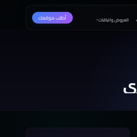
أطلب موقعك
العروض والباقات
ي