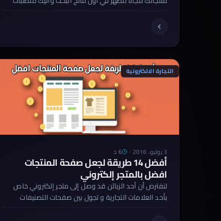
منتجاتك مجانًا لتظهر في اول نتائج البحث واليك متطلبات
لإضافة منتجك علي محرك البحث مجانا متطلبات جوجل
لقبول المنتج واضافته في محرك البحث مجانا id (كود
المنتج) title (عنوان المنتج) link (رابط المنتج) image_link
(رابط صورة المنتج) price (سعر المنتج) الدوال المتاح بها
خدمة Surfaces Across […]
التجارة الالكترونية
6 د
3 يوليو، 2016
·
أفضل 14 طريقة لجعل صفحة المنتجات
افضل بالمتجر إلكتروني
لنفترض أن أحد الزبائن قد وصل إلى متجر إلكتروني خاص
بأحد العلامات التجارية و تجول بين صفحات التصنيفات
المختلفة و من ثم اختار أحد البضائع من بحر الخيارات
المعروضة. في ذلك الوقت تكون لحظة الحقيقة قد حانت