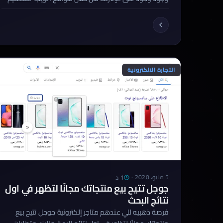
مواقع الويب أصبح جزءًا لا يتجزأ من الأعمال التجارية
الناجحة. إذا كنت تريد بناء موقع ويب، فإن تصميم موقع
الويب يمكن أن يكون مهمة صعبة ومحيرة. ولكن لا تقلق،
في هذا المقال سنقدم لك دليل شامل لبناء […]
التجارة الالكترونية
1 د
5 مايو، 2020
·
جوجل تتيح بيع منتجاتك مجانًا لتظهر في اول
نتائج البحث
فرصة ذهبيه للي عندهم متاجر إلكترونية جوجل تتيح بيع