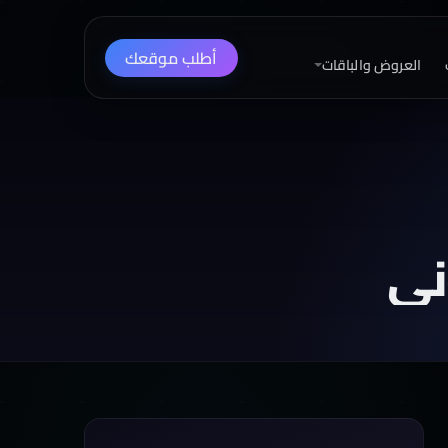
أطلب موقعك
العروض والباقات
ني