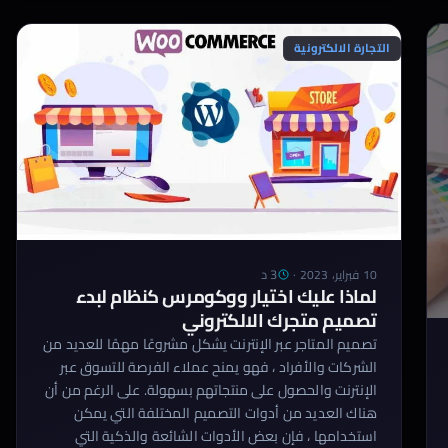
الملحق هو واحد […]
التجارة الالكترونية
3 د
10 فبراير، 2023
·
لماذا عليك اختيار ووكومرس كنظام لبدء
تصميم متجرك الالكتروني
تصميم المتاجر عبر الإنترنت يشكل مشروعًا مهمًا للعديد من
الشركات والأفراد ، فهو يمنح عملاء الفرصة للتسوق عبر
الإنترنت والحصول على منتجاتهم بسهولة. على الرغم من أن
هناك العديد من أدوات التصميم المختلفة التي يمكن
استخدامها ، فإن بعض الأدوات الشائعة والذكية التي