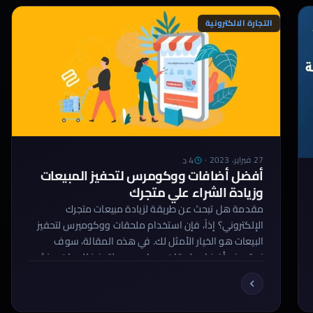
الاستخدام، والتصميم الجذاب والمؤثر. الحل: التركيز على
الأهم لتجنب الضرر بموقعك […]
التجارة الالكترونية
4 د
27 فبراير، 2023
·
أفضل أضافات ووكومرس لتحفيز المبيعات
وزيادة الشراء علي متجرك
مقدمة هل تبحث عن طريقة لزيادة مبيعات متجرك
الإلكتروني؟ إذاً، فإن استخدام ملحقات ووكوميرس لتحفيز
البيعات هو الخيار الأمثل لك. في هذه المقالة، سوف
نستعرض أفضل ملحقات ووكوميرس لتحفيز البيعات، ونشرح
مميزات وعيوب كل منها بشكل مفصل. أضافات
ووكومرس لتحفيز المبيعات وزيادة الشراء علي متجرك 1.
WooCommerce Upsell and Cross-sell Plugin هذا