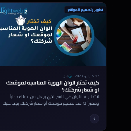
والنصائح لتصميم متجر إلكتروني فعال وجذاب. […]
تطوير وتصميم المواقع
4 د
17 مارس، 2023
·
كيف تختار الوان الهوية المناسبة لموقعك
او شعار شركتك؟
لا تحتار، فالألوان هي السر الذي يجعل من عملك جذاباً
ومميزاً 🎨 عند تصميم موقعك أو شعار شركتك، يجب عليك
أن تختار الألوان التي تعكس هويتك وشخصيتك وتعبر عن
رسالتك بشكل واضح. إن الألوان هي عنصر أساسي في
الهوية البصرية وهي التي تجذب الانتباه وتضيف لمسة من
الأناقة والجمالية على عملك. لكن كيف يمكنني اختيار […]