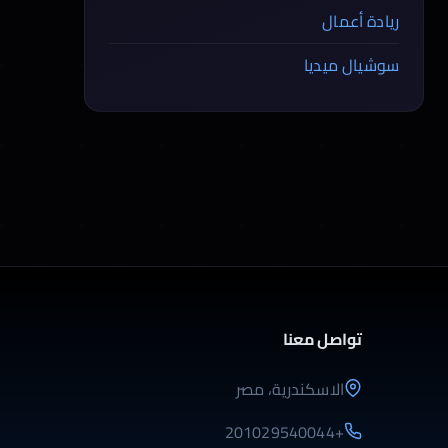
ريادة أعمال
سوشيال ميديا
تواصل معنا
الاسكندرية، مصر
+201029540044