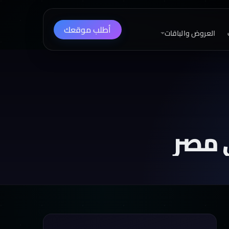
أطلب موقعك
العروض والباقات
 مصر