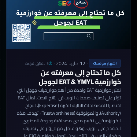
·
12 مايو، 2024
·
5 دقائق قراءة
اشهار موقعك
كل ما تحتاج إلى معرفته عن
خوارزمية EAT & YMYL لجوجل
تعتبر خوارزمية EAT واحدة من أهم خوارزميات جوجل التي
تؤثر على تصنيف صفحات الويب في نتائج البحث. تمثل EAT
اختصارًا للمصطلحات التالية: الخبرة (Expertise)، النجاح
(Authority)، والموثوقية (Trustworthiness). تهدف هذه
الخوارزمية إلى تقييم مدى مصداقية وجودة المحتوى
المقدم على الويب، وهو عامل مهم يؤثر على تصنيف
صفحات الويب في نتائج البحث. تعمل خوارزمية EAT على