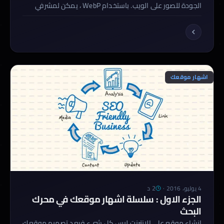
الجودة للصور على الويب. باستخدام WebP ، يمكن لمشرفي
المواقع ومطوري الويب إنشاء صور أصغر وأكثر ثراءً تجعل
الويب أسرع. صور WebP اقل بنسبة 26٪ مقارنة بصور PNG.
الصور المضغوطة في WebP أصغر بنسبة 25-34٪ من صور
JPEG المماثلة في مؤشر جودة SSIM المكافئ. مدعوم […]
اشهار موقعك
2 د
4 يوليو، 2016
·
الجزء الاول : سلسلة اشهار موقعك في محرك
البحث
انشاء موقع علي الانترنت ليس كل شيء فبعد تصميم موقعك