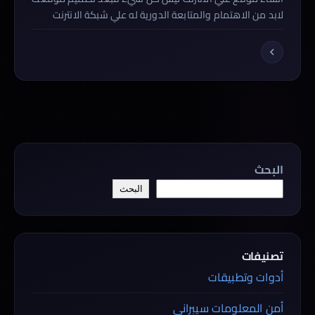
لابد من الاهتمام والمتابعة الدورية له علي شبكة الانترنت
والوصول للجمهور المناسب من القنوات التسويقية المختلفة
ونعطي اعتبار كبير لمحرك البحث لانه ثروة مجانية تستطيع من
خلاله الحصول علي زوار مستهدفين لنشر موقعك او منتج او
خدمه يقدمها موقعك و اشهار موقعك كيفية جعل […]
البحث
البحث
تصنيفات
أدوات وتطبيقات
أمن المعلومات سيبراني