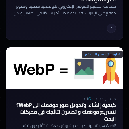
مقدمة: تصميم الموقع الإلكتروني هو عملية تصميم وتطوير
موقع على الإنترنت. قد يبدو هذا الأمر بسيطًا في الظاهر، ولكن
في الواقع يتضمن تصميم الموقع الإلكتروني العديد من
العوامل المعقدة التي يجب مراعاتها لتحقيق نتائج إيجابية.
ومن هذه العوامل الأساسية: الهيكلة الصحيحة، وتجربة
المستخدم، وسهولة الاستخدام، والتصميم الجذاب والمؤثر.
الحل: التركيز على الأهم لتجنب الضرر بموقعك […]
تطوير وتصميم المواقع
1 د
13 مايو، 2020
·
كيفية إنشاء وتحويل صور موقعك الي WebP؟
لتسريع موقعك و تحسين نتائجك في محركات
البحث
WebP هو تنسيق صور حديث يوفر ضغطًا فائقًا بدون فقد