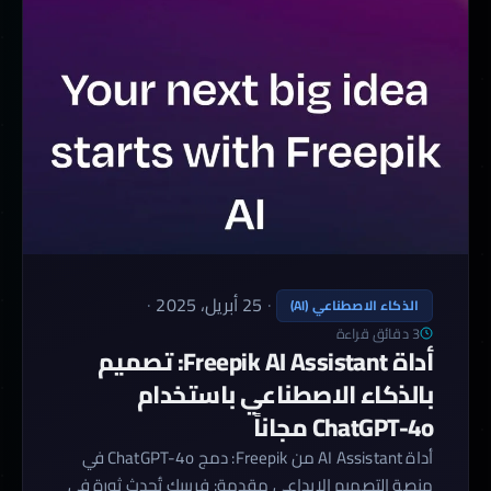
·
25 أبريل، 2025
·
الذكاء الاصطناعي (AI)
3 دقائق قراءة
أداة Freepik AI Assistant: تصميم
بالذكاء الاصطناعي باستخدام
ChatGPT-4o مجاناً
أداة AI Assistant من Freepik: دمج ChatGPT-4o في
منصة التصميم الإبداعي مقدمة: فريبيك تُحدث ثورة في