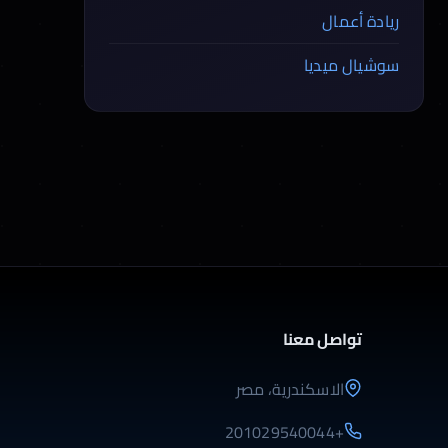
ريادة أعمال
سوشيال ميديا
تواصل معنا
الاسكندرية، مصر
+201029540044