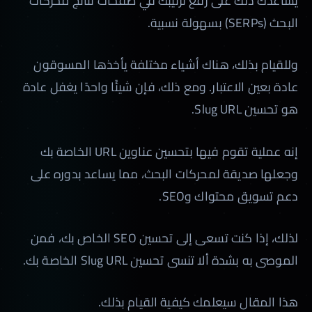
يساعدك ذلك على رفع ترتيبك في صفحات نتائج محركات
البحث (SERPs) بسهولة نسبية.
وللقيام بذلك، هناك أشياء مختلفة يأخذها المسوقون
عادة بعين الاعتبار. ومع ذلك، فإن شيئًا واحدًا يغفل عادة
هو تحسين Slug URL.
إنه عملية تقوم فيها بتحسين عناوين URL الخاصة بك
وجعلها صديقة لمحركات البحث، مما يساعد بدوره على
دعم تسويق محتواك وSEO.
لذلك، إذا كنت تسعى إلى تحسين SEO الخاص بك، فمن
الموصى به بشدة ألا تنسى تحسين Slug URL الخاصة بك.
هذا المقال سيعلمك كيفية القيام بذلك.