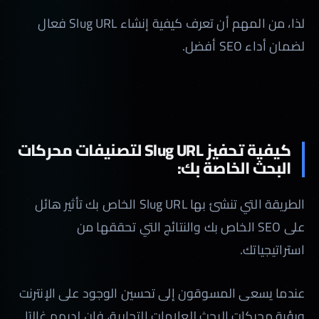
لذا، من المهم أن تعرف كيفية إنشاء Slug URL فعال
لضمان أداء SEO أفضل.
كيفية تحفيز Slug URL لتصنيفات محركات
البحث الخاصة بك:
الطريقة التي تنشئ بها Slug URL الخاص بك تأثير هائل
على SEO الخاص بك والنتائج التي تحققها من
استراتيجياتك.
عندما يسعى المسوقون إلى تحسين الوجود على الإنترنت
ورؤية محركات البحث للعلامات التجارية، فإن لديهم غالبًا