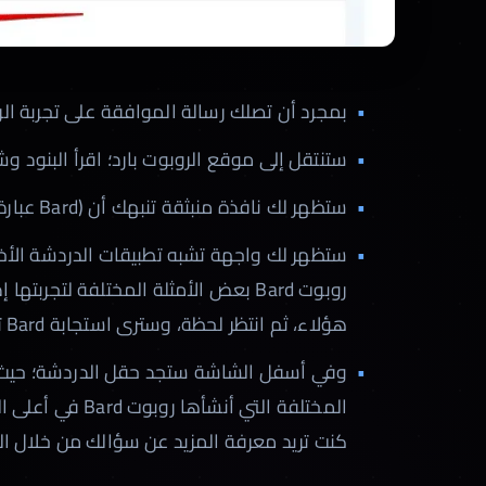
بمجرد أن تصلك رسالة الموافقة على تجربة الروبوت عبر الب
ستنتقل إلى موقع الروبوت بارد؛ اقرأ البنود وشرو
ستظهر لك نافذة منبثقة تنبهك أن (Bard عبارة عن تجربة) انقر فوق الزر (Got it).
ستظهر لك واجهة تشبه تطبيقات الدردشة الأخ
روبوت Bard بعض الأمثلة المختلفة لتجر
هؤلاء، ثم انتظر لحظة، وسترى استجابة Bard تظهر في الشاشة.
وفي أسفل الشاشة ستجد حقل الدردشة؛ حيث ي
كنت تريد معرفة المزيد عن سؤالك من خلال ال