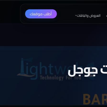
أطلب موقعك
العروض والباقات
ت جوجل