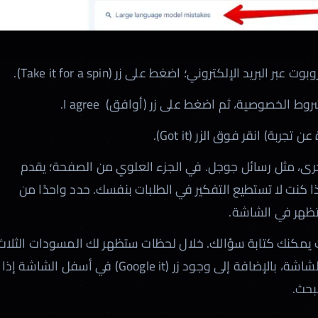
ريد الإلكتروني؛ اضغط على زر (Take it for a spin).
ط الخصوصية، ثم اضغط على زر (أوافق) I agree.
رى، مثل رسائل جوجل. في الجزء العلوي من الصفحة؛ يقدم
بتها إذا كنت لا تستطيع التفكير في الطلبات بنفسك. حدد واحدًا من
مكنك كتابة سؤالك. خلال لحظات ستظهر لك المسودات الثلاث
المختلفة التي أنشأها روبوت Bard في أعلى الشاشة، بالإضافة إلى وجود زر (Google it) في أسفل الشاشة إذا
بحث.